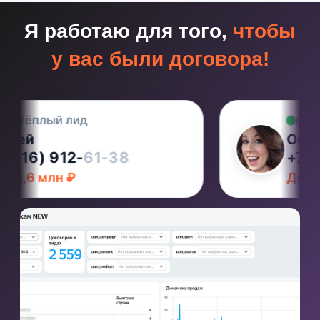
14 230 лидов
Банкротство физлиц · Россия
1 454 ₽ за лид · 3,4% в договор
12 месяцев
40 924 ₽ / договор
КЕЙС 04 · БФЛ
118 договоров
2 642 лида
Банкротство физлиц · Дальний
Восток
729 ₽ за лид · 4,5% в договор
16 месяцев
16 192 ₽ / договор