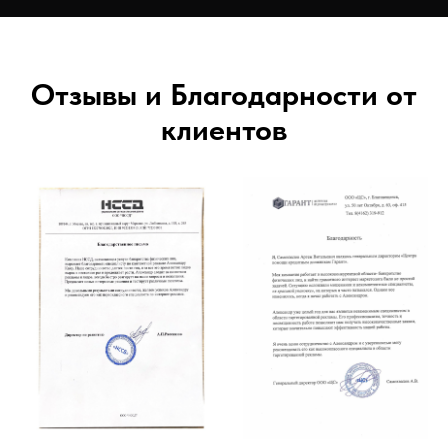
Отзывы и Благодарности от
клиентов
Александр Сычугов
— специалист по лидогенерации из
Яндекс Директ, Вконтакте и Авито на
банкротство, с которым вы получаете
свой собственный поток лидов на бфл на
выгодных условиях
987 000+