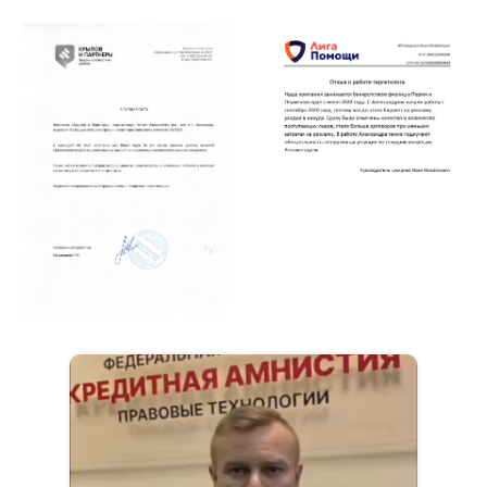
лидов на банкротство
привлек лично
Обсудить ваш проект
8
ЛЕТ В НИШЕ
до 15%
КОНВЕРСИЯ В ДОГОВОР
80+
ПАРТНЕРОВ В РФ
> 1 000 000 000 ₽
ВАЛОВОЙ ПРИБЫЛИ КЛИЕНТОВ