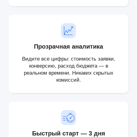
Max
Вконтакте
Посмотрите какие
результаты дает моя
система лидогенерации на
банкротство!
КЕЙС 01 · БФЛ
56 договоров
1 474 лидов
Банкротство физлиц · Москва