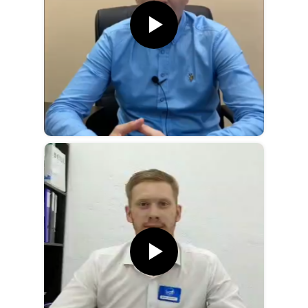
Начните получать
квалифицированные
лиды
на банкротство
уже сейчас!
Узнайте условия сотрудничества по
кнопкам ниже и получите первые
обращения уже через 3 дня:
Напишите через удобный мессенджер
WhatsApp