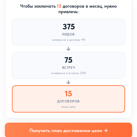
Чтобы заключать
15
договоров в месяц, нужно
привлечь:
Написать в MAX
375
ЛИДОВ
Написать в Telegram
конверсия в договор 4%
→
75
Написать в VK
ВСТРЕЧ
конверсия в встречу 20%
→
Три шага до первых
15
договоров
ДОГОВОРОВ
ваша цель
Внедряю проверенную систему
лидогенерации под ваш бизнес. Без
слива бюджетов — только проверенные
стратегии.
Получить план достижения цели →