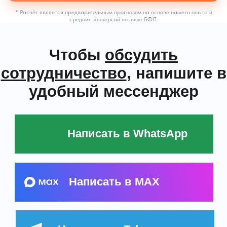
* Расчёт является предварительным прогнозом на основе нашего опыта и
средних конверсий по нише БФЛ.
Создаём посадочные страницы
Разработали и проверили несколько
видов сайтов и квизов с конверсией 10–
20% в заявку. Аудитория сразу понимает,
куда попала.
Запустим рекламные компании
Настроим рекламные компании в Яндекс
Директ, Вконтакте, Авито только по
проверенным стратегиям лидогенерации.
Без слива бюджетов!