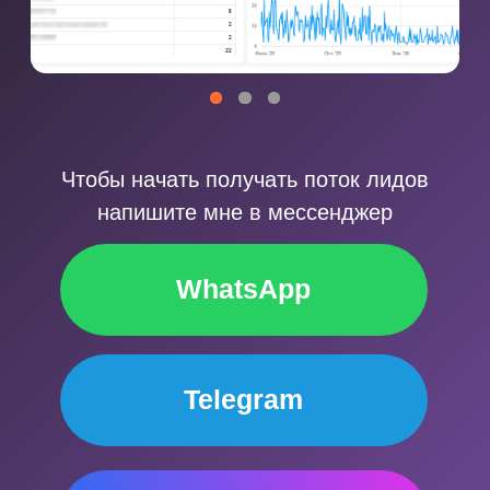
КЕЙС 05 · БФЛ
21 договор
622 лида
Банкротство физлиц · Башкирия
и Татарстан
729 ₽ за лид · 4,5% в договор
4 месяца
24 595 ₽ / договор
КЕЙС 06 · БФЛ
24 договора
976 лидов
Банкротство физлиц · Самарская
обл. и Краснодарский край
566 ₽ за лид · 2,5% в договор