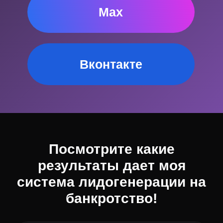
6 месяцев
23 022 ₽ / договор
КЕЙС 07 · БФЛ
26 договоров
1 349 лидов
Банкротство физлиц · Россия
625 ₽ за лид · 2% в договор
3 месяца
32 431 ₽ / договор
КЕЙС 08 · БФЛ
34 договора
1 720 лидов