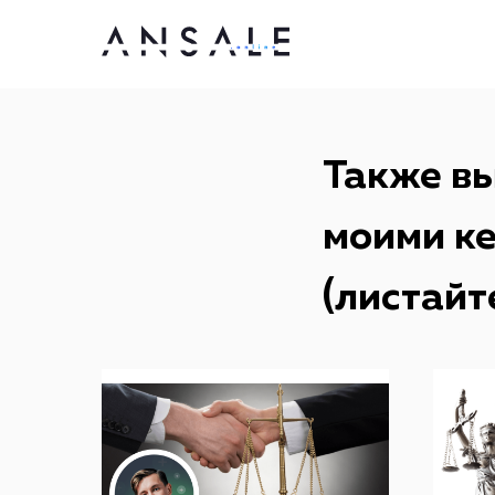
Также вы
моими ке
(листайт