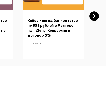
ство
Кейс лиды на банкротство
Кей
по 531 рублей в Ростове -
471
 по
на - Дону. Конверсия в
нап
договор 3%
кли
10.09.2023
10.09