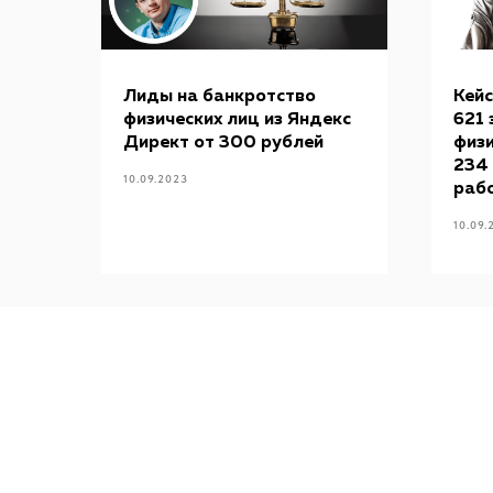
Лиды на банкротство
Кейс
ама
физических лиц из Яндекс
621 
Директ от 300 рублей
физи
234 
10.09.2023
N
раб
10.09.